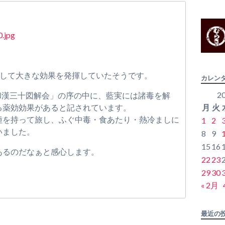
として大きな効果を発揮していたそうです。
カレン
2
)「和漢三十図解会」の序の中に、藍実には諸毒を解
月
火
る薬効効果があると記されています。
種を持って旅し、ふぐ中毒・食あたり・熱冷ましに
1
2
いました。
8
9
15
16
あるのだなぁと感心します。
22
23
。
29
30
« 2月
最近の