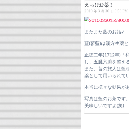
えっ!?お薬!!
2010 年 3 月 30 日
3:58 PM
またまた藍のお話♪
藍(蓼藍)は漢方生薬
正徳二年(1712年
し、五臓六腑を整え
また、昔の旅人は藍
薬として用いられて
本当に様々な効果が
写真は藍のお茶です
美味しいですよ(笑)