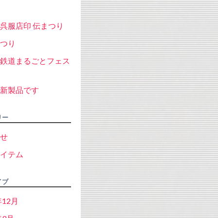
呉服店印 伝まつり
つり
鉄道まるごとフェス
新製品です
リー
せ
イテム
イブ
年12月