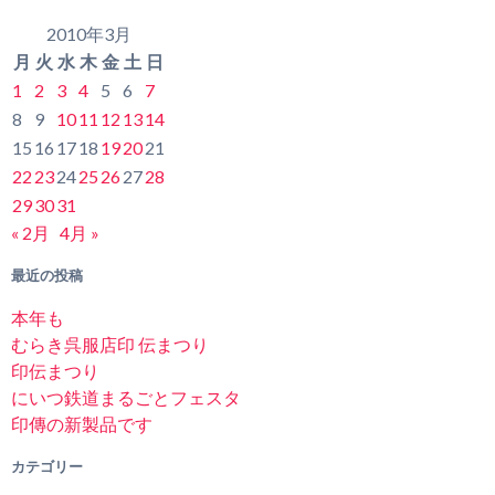
2010年3月
月
火
水
木
金
土
日
1
2
3
4
5
6
7
8
9
10
11
12
13
14
15
16
17
18
19
20
21
22
23
24
25
26
27
28
29
30
31
« 2月
4月 »
最近の投稿
本年も
むらき呉服店印 伝まつり
印伝まつり
にいつ鉄道まるごとフェスタ
印傳の新製品です
カテゴリー