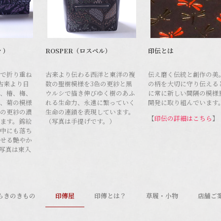
ィ）
ROSPER（ロスペル）
印伝とは
で折り重ね
古来より伝わる西洋と東洋の複
伝え磨く伝統と創作の美
古来より日
数の聖樹模様を3色の更紗と黒
の柄を大切に守り伝える
、椿、梅、
ウルシで描き伸びゆく樹のあふ
に常に新しい間隔の模様
、菊の模様
れる生命力、永遠に繁っていく
開発に取り組んでいます
の更紗の濃
生命の連鎖を表現しています。
【
印伝の詳細はこちら
】
ます。錦絵
（写真は手提げです。）
中にも落ち
せる艶やか
写真は束入
らきのきもの
印傳屋
印傳とは？
草履・小物
店舗ご