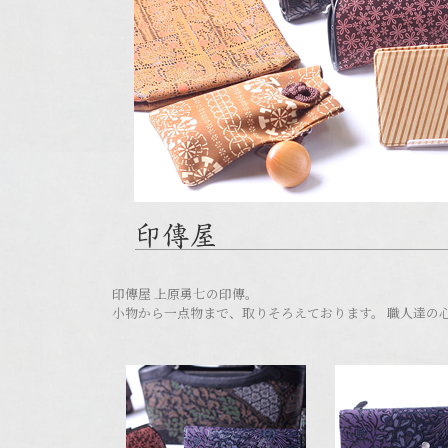
印傳屋 上原勇七の印傳。
小物から一点物まで、取りそろえております。 職人達の