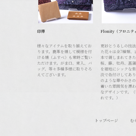
印傳
Flonity（フロニテ
様々なアイテムを取り揃えてお
更紗とうるしの技法
ります。鹿革を燻して模様を付
た花々は全7種類、
ける燻（ふすべ）も常時ご覧い
本で親しまれてきた
ただけます。がま口、束入、バ
桜、藤、牡丹、菖蒲
ッグ、等々多種多様に取りそろ
を紺地にシックな紫
えてございます。
淡で色付けしてあり
のような華やかさの
着いた雰囲気を漂わ
なデザインです。（
れです。）
トップページ
む