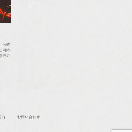
。伝統
と同時
意匠の
。
案内
お問い合わせ