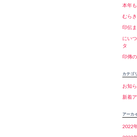
本年も
むらき
印伝ま
にいつ
タ
印傳の
カテゴ
お知ら
新着ア
アーカ
2022