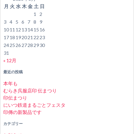
月
火
水
木
金
土
日
1
2
3
4
5
6
7
8
9
10
11
12
13
14
15
16
17
18
19
20
21
22
23
24
25
26
27
28
29
30
31
« 12月
最近の投稿
本年も
むらき呉服店印 伝まつり
印伝まつり
にいつ鉄道まるごとフェスタ
印傳の新製品です
カテゴリー