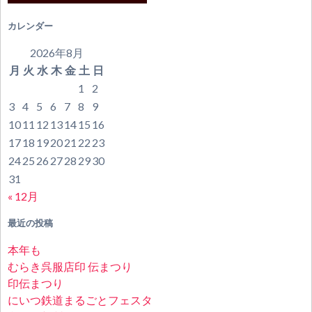
カレンダー
2026年8月
月
火
水
木
金
土
日
1
2
3
4
5
6
7
8
9
10
11
12
13
14
15
16
17
18
19
20
21
22
23
24
25
26
27
28
29
30
31
« 12月
最近の投稿
本年も
むらき呉服店印 伝まつり
印伝まつり
にいつ鉄道まるごとフェスタ