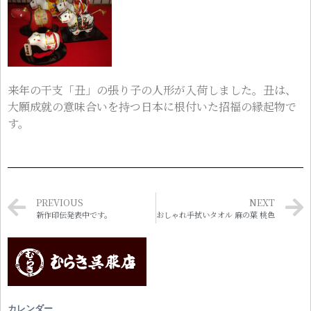
来年の干支「丑」の張り子の人形が入荷しました。丑は、
大願成就の意味合いを持つ日本に根付いた招福の縁起物で
す。
PREVIOUS
NEXT
新作印伝発表中です。
おしゃれ手拭いタオル 麻の葉 桃色
カレンダー