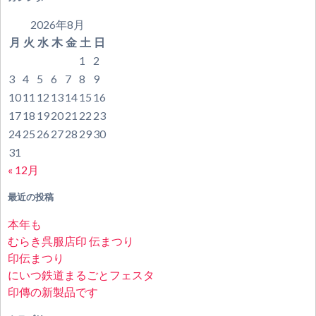
2026年8月
月
火
水
木
金
土
日
1
2
3
4
5
6
7
8
9
10
11
12
13
14
15
16
17
18
19
20
21
22
23
24
25
26
27
28
29
30
31
« 12月
最近の投稿
本年も
むらき呉服店印 伝まつり
印伝まつり
にいつ鉄道まるごとフェスタ
印傳の新製品です