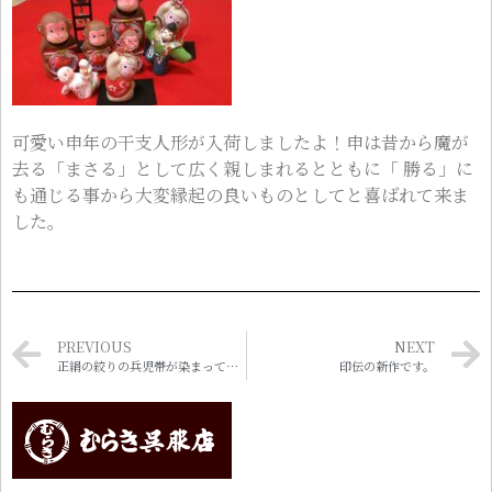
可愛い申年の干支人形が入荷しましたよ！申は昔から魔が
去る「まさる」として広く親しまれるとともに「 勝る」に
も通じる事から大変縁起の良いものとしてと喜ばれて来ま
した。
PREVIOUS
NEXT
正絹の絞りの兵児帯が染まって参りました！
印伝の新作です。