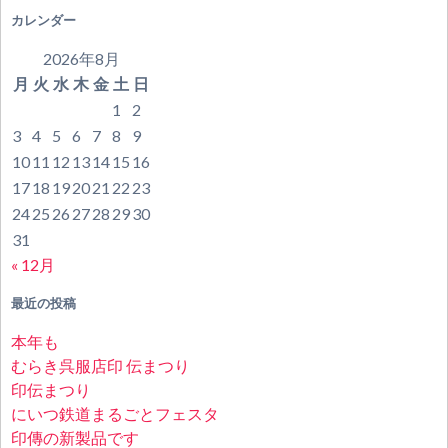
カレンダー
2026年8月
月
火
水
木
金
土
日
1
2
3
4
5
6
7
8
9
10
11
12
13
14
15
16
17
18
19
20
21
22
23
24
25
26
27
28
29
30
31
« 12月
最近の投稿
本年も
むらき呉服店印 伝まつり
印伝まつり
にいつ鉄道まるごとフェスタ
印傳の新製品です