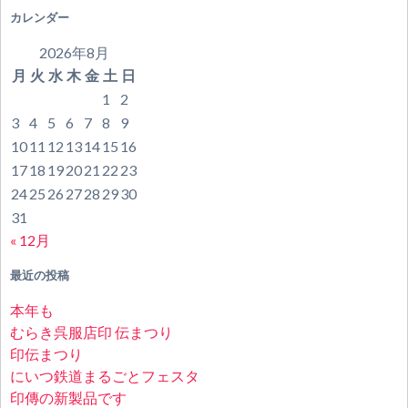
カレンダー
2026年8月
月
火
水
木
金
土
日
1
2
3
4
5
6
7
8
9
10
11
12
13
14
15
16
17
18
19
20
21
22
23
24
25
26
27
28
29
30
31
« 12月
最近の投稿
本年も
むらき呉服店印 伝まつり
印伝まつり
にいつ鉄道まるごとフェスタ
印傳の新製品です