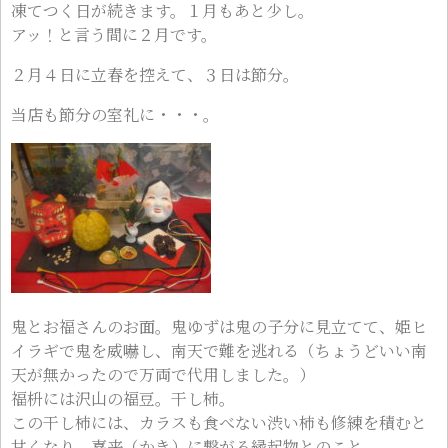
凍てつく日が続きます。１月もあと少し。
アッ！と言う間に２月です。
２月４日に立春を控えて、３日は節分。
当店も節分の室礼に・・・。
鬼とお福さんのお面。鬼ゆずは鬼の子分に見立てて、姫ヒ
イラギで鬼を威嚇し、南天で難を逃れる（ちょうどいい南
天が無かったので万両で代用しました。）
福枡には沢山の福豆。干し柿。
この干し柿には、カラスも食べない渋い柿も修練を積むと
甘くなり、嘉来（かき）に繋がる縁起物とのこと。