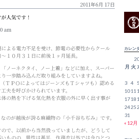
2011年6月 17日
ツが人気です！
10 am
題による電力不足を受け、節電の必要性からクール
カレン
日～１０月３１日に前後１ヶ月延長。
2
月
火
」「ノーネクタイ、ノー上着」などに加え、スーパー
より一歩踏み込んだ取り組みをしていますよね。
ン（ＴＰＯによってはジーンズもＴシャツも）認める
3
4
ぐ工夫を呼びかけられています。
10
11
は体の熱を下げる気化熱を衣服の外に早く出す事が
17
18
24
25
31
リなのが越後が誇る麻織物の「小千谷ちぢみ」です。
« 12月
すので、以前から当然扱っていましたが、どうして
高いものの、男性は甚平、作務衣以外では今ひとつ