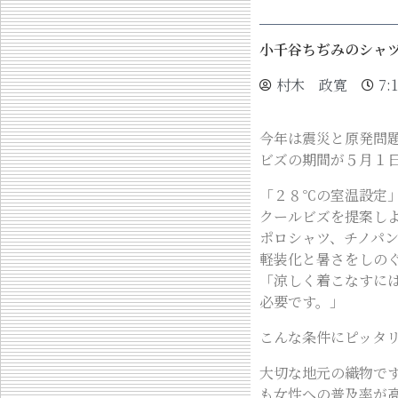
小千谷ちぢみのシャ
村木 政寛
7:
今年は震災と原発問
ビズの期間が５月１
「２８℃の室温設定
クールビズを提案し
ポロシャツ、チノパ
軽装化と暑さをしの
「涼しく着こなすに
必要です。」
こんな条件にピッタ
大切な地元の織物で
も女性への普及率が