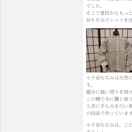
でした。
そこで普段からもっ
谷ちぢみでシャツを
小千谷ちぢみは天然
す。
縦糸に強い撚りを掛
この糊で糸に腰と張
入念に手もみを行い
の技法で作っていま
小千谷ちぢみは、こ
す！！！