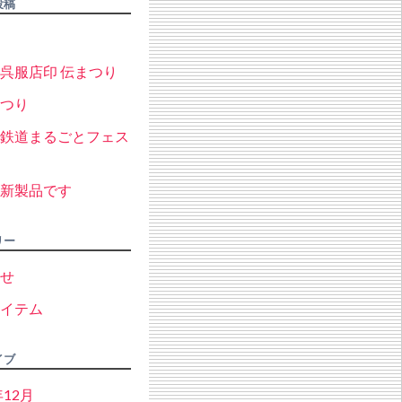
投稿
呉服店印 伝まつり
つり
鉄道まるごとフェス
新製品です
リー
せ
イテム
イブ
年12月