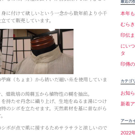
最近の
と身に付けて欲しいという一念から数年前より小千
本年も
仕立てて販売しています。
むらき
印伝ま
にいつ
タ
印傳の
の苧麻（ちょま）から紡いだ細い糸を使用していま
カテゴ
お知ら
け、畑栽培の蒟蒻玉から植物性の糊を抽出。
りを持たせ丹念に織り上げ、生地をぬるま湯につけ
新着ア
独特のシボを立たせます。天然素材を基に昔ながら
す。
アーカ
のシボが点で肌に接するためサラサラと涼しいので
2022